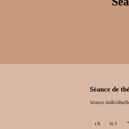
Séa
Séance de th
Séance individuell
65
euros
1 h
1
65 €