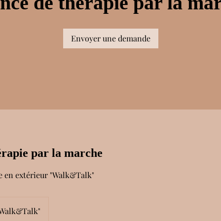
nce de thérapie par la ma
Envoyer une demande
érapie par la marche
e en extérieur "Walk&Talk"
"Walk&Talk"