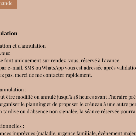
mande
ulation
vation et d'annulation
vous:
se font uniquement sur rendez-vous, réservé à l’avance.
ar e-mail, SMS ou WhatsApp vous est adressée après validatio
vez pas, merci de me contacter rapidement.
 annulation :
t être modifié ou annulé jusqu’à 48 heures avant l’horaire pré
organiser le planning et de proposer le créneau à une autre pe
n tardive ou d’absence non signalée, la séance réservée pourra 
tionnelles :
ances imprévues (maladie, urgence familiale, événement majeur)