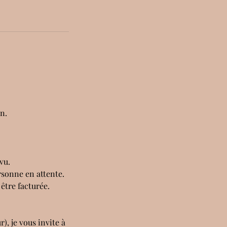
n.
vu.
rsonne en attente.
être facturée.
, je vous invite à