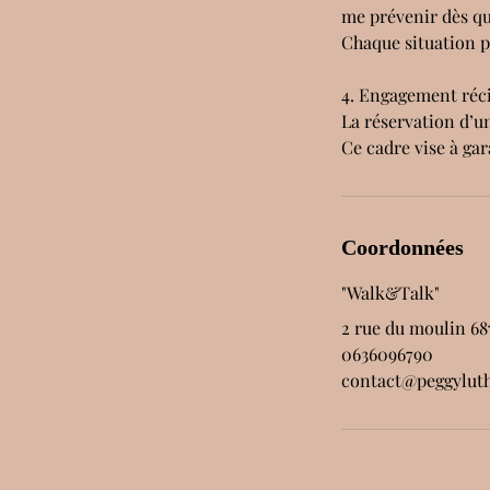
me prévenir dès qu
Chaque situation p
4. Engagement réc
La réservation d’u
Ce cadre vise à ga
Coordonnées
"Walk&Talk"
2 rue du moulin 6
0636096790
contact@peggylut